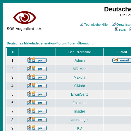
Deutsch
Ein Fo
Technische Hilfe
Organisat
Profil
Deutsches Makuladegeneration-Forum Foren-Übersicht
#
Benutzername
E-Mail
1
Admin
2
MD-Mod
3
Makula
4
CMohr
5
ErwinSeitz
6
1sakurai
7
Insider
8
adlerauge
9
KD