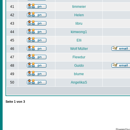
41
timmeier
42
Helen
43
libru
44
kimwong1
45
Elli
46
Wolf Müller
47
Flewdur
48
Guido
49
blume
50
AngelikaS
Seite
1
von
3
Powered by