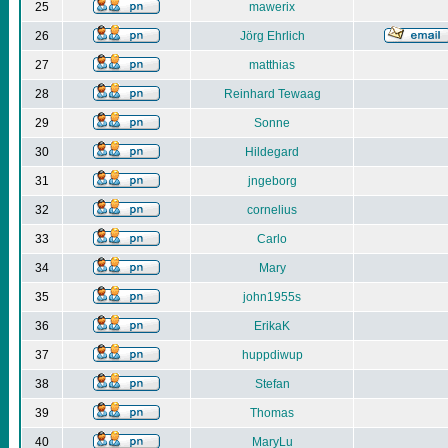
25
mawerix
26
Jörg Ehrlich
27
matthias
28
Reinhard Tewaag
29
Sonne
30
Hildegard
31
jngeborg
32
cornelius
33
Carlo
34
Mary
35
john1955s
36
ErikaK
37
huppdiwup
38
Stefan
39
Thomas
40
MaryLu