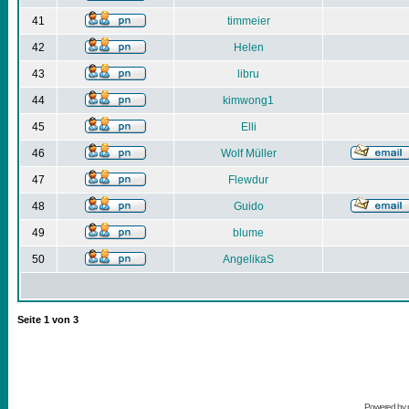
41
timmeier
42
Helen
43
libru
44
kimwong1
45
Elli
46
Wolf Müller
47
Flewdur
48
Guido
49
blume
50
AngelikaS
Seite
1
von
3
Powered by