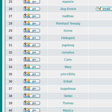
25
mawerix
26
Jörg Ehrlich
27
matthias
28
Reinhard Tewaag
29
Sonne
30
Hildegard
31
jngeborg
32
cornelius
33
Carlo
34
Mary
35
john1955s
36
ErikaK
37
huppdiwup
38
Stefan
39
Thomas
40
MaryLu