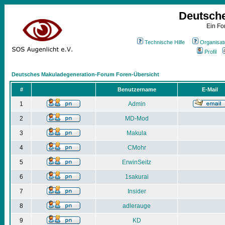
Deutsch
Ein Fo
Technische Hilfe
Organisat
Profil
Deutsches Makuladegeneration-Forum Foren-Übersicht
#
Benutzername
E-Mail
1
Admin
2
MD-Mod
3
Makula
4
CMohr
5
ErwinSeitz
6
1sakurai
7
Insider
8
adlerauge
9
KD