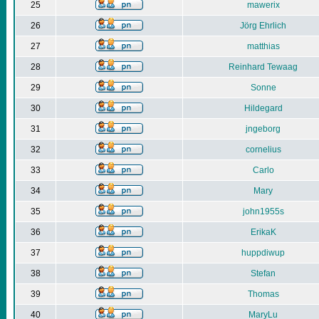
25
mawerix
26
Jörg Ehrlich
27
matthias
28
Reinhard Tewaag
29
Sonne
30
Hildegard
31
jngeborg
32
cornelius
33
Carlo
34
Mary
35
john1955s
36
ErikaK
37
huppdiwup
38
Stefan
39
Thomas
40
MaryLu