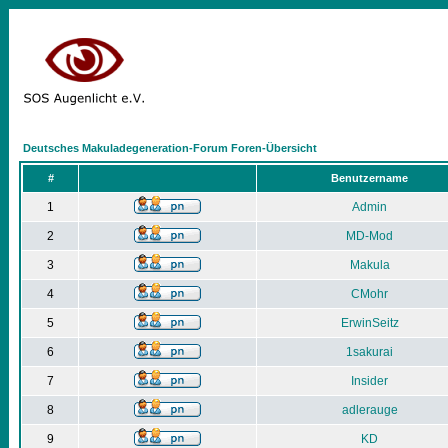
Deutsches Makuladegeneration-Forum Foren-Übersicht
#
Benutzername
1
Admin
2
MD-Mod
3
Makula
4
CMohr
5
ErwinSeitz
6
1sakurai
7
Insider
8
adlerauge
9
KD