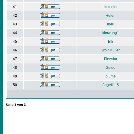
41
timmeier
42
Helen
43
libru
44
kimwong1
45
Elli
46
Wolf Müller
47
Flewdur
48
Guido
49
blume
50
AngelikaS
Seite
1
von
3