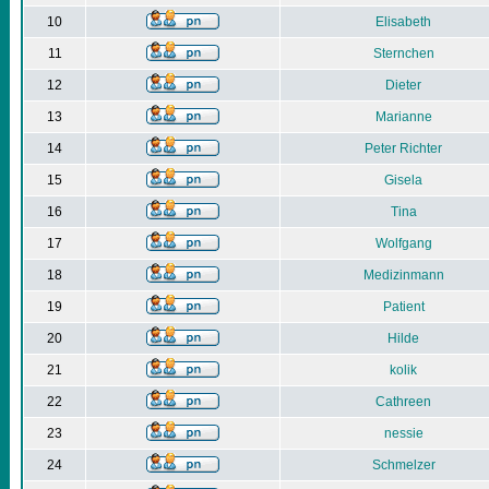
10
Elisabeth
11
Sternchen
12
Dieter
13
Marianne
14
Peter Richter
15
Gisela
16
Tina
17
Wolfgang
18
Medizinmann
19
Patient
20
Hilde
21
kolik
22
Cathreen
23
nessie
24
Schmelzer