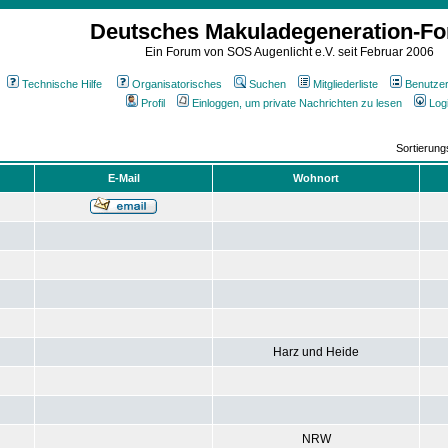
Deutsches Makuladegeneration-F
Ein Forum von SOS Augenlicht e.V. seit Februar 2006
Technische Hilfe
Organisatorisches
Suchen
Mitgliederliste
Benutze
Profil
Einloggen, um private Nachrichten zu lesen
Log
Sortierun
E-Mail
Wohnort
Harz und Heide
NRW