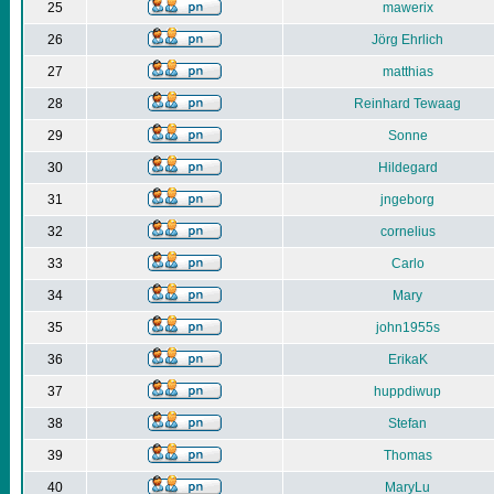
25
mawerix
26
Jörg Ehrlich
27
matthias
28
Reinhard Tewaag
29
Sonne
30
Hildegard
31
jngeborg
32
cornelius
33
Carlo
34
Mary
35
john1955s
36
ErikaK
37
huppdiwup
38
Stefan
39
Thomas
40
MaryLu