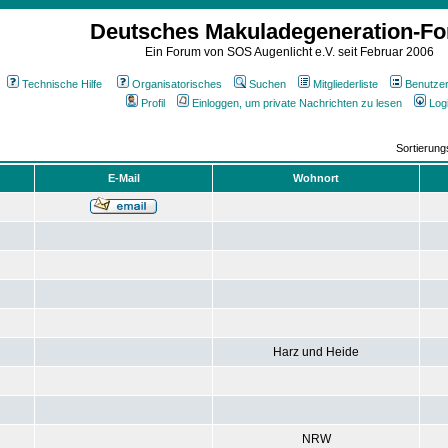
Deutsches Makuladegeneration-F
Ein Forum von SOS Augenlicht e.V. seit Februar 2006
Technische Hilfe
Organisatorisches
Suchen
Mitgliederliste
Benutze
Profil
Einloggen, um private Nachrichten zu lesen
Log
Sortierun
E-Mail
Wohnort
Harz und Heide
NRW