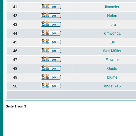
41
timmeier
42
Helen
43
libru
44
kimwong1
45
Elli
46
Wolf Müller
47
Flewdur
48
Guido
49
blume
50
AngelikaS
Seite
1
von
3