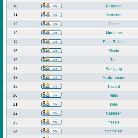
10
Elisabeth
11
Sternchen
12
Dieter
13
Marianne
14
Peter Richter
15
Gisela
16
Tina
17
Wolfgang
18
Medizinmann
19
Patient
20
Hilde
21
kolik
22
Cathreen
23
nessie
24
Schmelzer