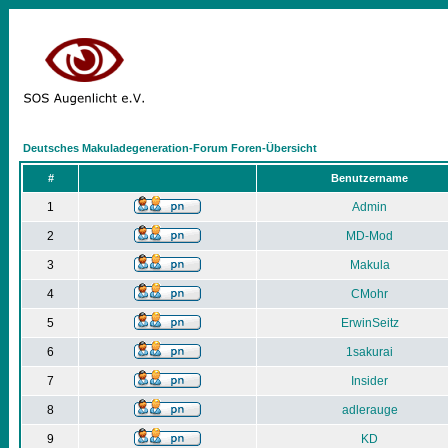
Deutsches Makuladegeneration-Forum Foren-Übersicht
#
Benutzername
1
Admin
2
MD-Mod
3
Makula
4
CMohr
5
ErwinSeitz
6
1sakurai
7
Insider
8
adlerauge
9
KD