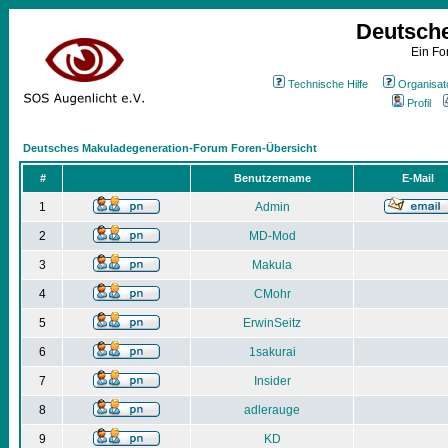
Deutsch
Ein Fo
Technische Hilfe
Organisat
Profil
Deutsches Makuladegeneration-Forum Foren-Übersicht
#
Benutzername
E-Mail
1
Admin
2
MD-Mod
3
Makula
4
CMohr
5
ErwinSeitz
6
1sakurai
7
Insider
8
adlerauge
9
KD