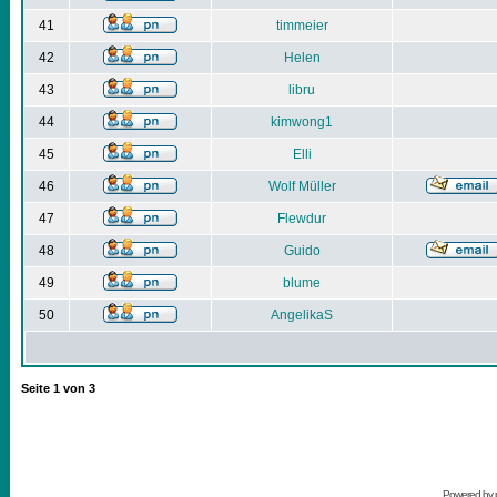
41
timmeier
42
Helen
43
libru
44
kimwong1
45
Elli
46
Wolf Müller
47
Flewdur
48
Guido
49
blume
50
AngelikaS
Seite
1
von
3
Powered by