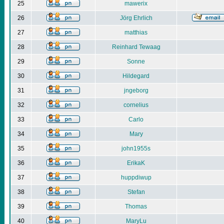
25
mawerix
26
Jörg Ehrlich
27
matthias
28
Reinhard Tewaag
29
Sonne
30
Hildegard
31
jngeborg
32
cornelius
33
Carlo
34
Mary
35
john1955s
36
ErikaK
37
huppdiwup
38
Stefan
39
Thomas
40
MaryLu