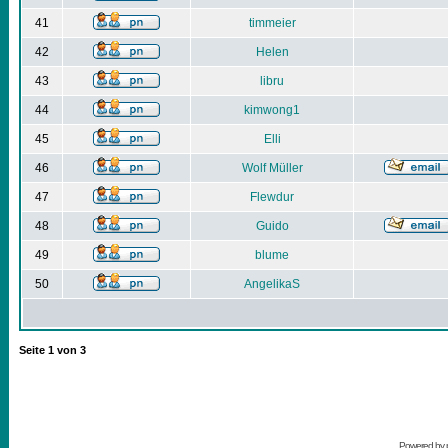
41
timmeier
42
Helen
43
libru
44
kimwong1
45
Elli
46
Wolf Müller
47
Flewdur
48
Guido
49
blume
50
AngelikaS
Seite
1
von
3
Powered by