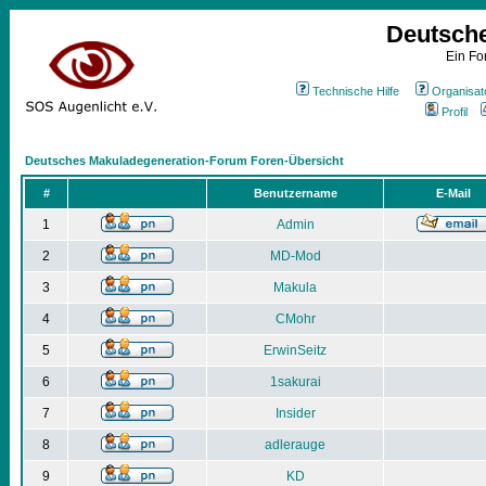
Deutsch
Ein Fo
Technische Hilfe
Organisat
Profil
Deutsches Makuladegeneration-Forum Foren-Übersicht
#
Benutzername
E-Mail
1
Admin
2
MD-Mod
3
Makula
4
CMohr
5
ErwinSeitz
6
1sakurai
7
Insider
8
adlerauge
9
KD