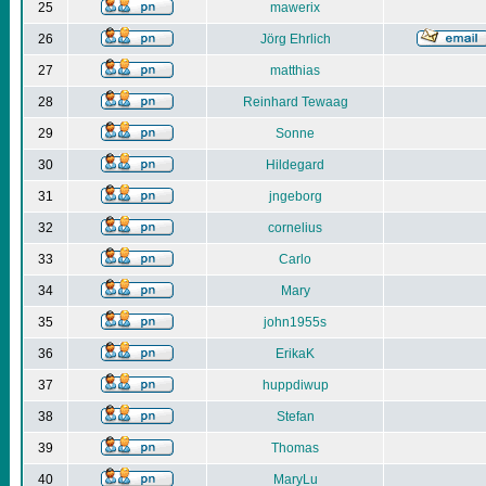
25
mawerix
26
Jörg Ehrlich
27
matthias
28
Reinhard Tewaag
29
Sonne
30
Hildegard
31
jngeborg
32
cornelius
33
Carlo
34
Mary
35
john1955s
36
ErikaK
37
huppdiwup
38
Stefan
39
Thomas
40
MaryLu