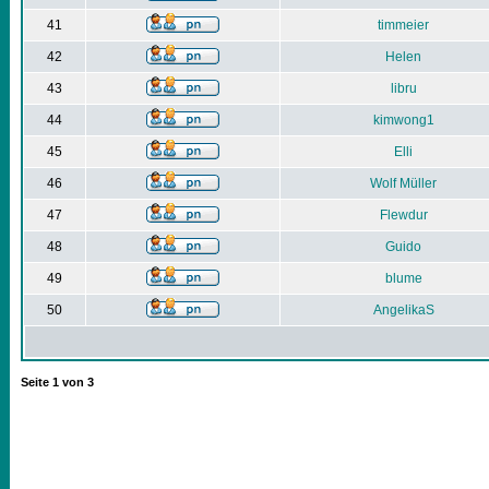
41
timmeier
42
Helen
43
libru
44
kimwong1
45
Elli
46
Wolf Müller
47
Flewdur
48
Guido
49
blume
50
AngelikaS
Seite
1
von
3