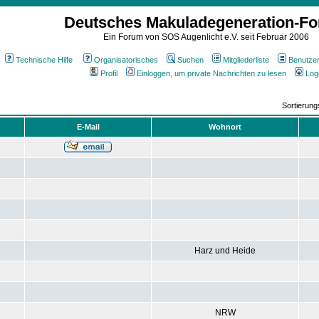
Deutsches Makuladegeneration-F
Ein Forum von SOS Augenlicht e.V. seit Februar 2006
Technische Hilfe
Organisatorisches
Suchen
Mitgliederliste
Benutze
Profil
Einloggen, um private Nachrichten zu lesen
Log
Sortierun
E-Mail
Wohnort
Harz und Heide
NRW