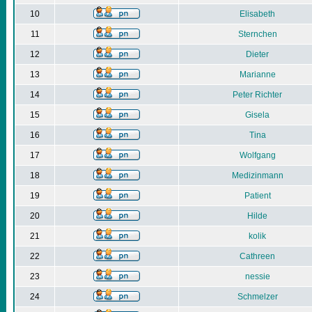
10
Elisabeth
11
Sternchen
12
Dieter
13
Marianne
14
Peter Richter
15
Gisela
16
Tina
17
Wolfgang
18
Medizinmann
19
Patient
20
Hilde
21
kolik
22
Cathreen
23
nessie
24
Schmelzer