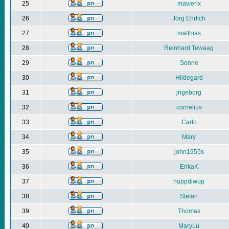
25
mawerix
26
Jörg Ehrlich
27
matthias
28
Reinhard Tewaag
29
Sonne
30
Hildegard
31
jngeborg
32
cornelius
33
Carlo
34
Mary
35
john1955s
36
ErikaK
37
huppdiwup
38
Stefan
39
Thomas
40
MaryLu