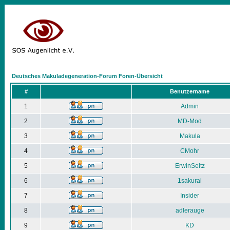
Deutsches Makuladegeneration-Forum Foren-Übersicht
#
Benutzername
1
Admin
2
MD-Mod
3
Makula
4
CMohr
5
ErwinSeitz
6
1sakurai
7
Insider
8
adlerauge
9
KD