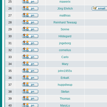
25
mawerix
26
Jörg Ehrlich
27
matthias
28
Reinhard Tewaag
29
Sonne
30
Hildegard
31
jngeborg
32
cornelius
33
Carlo
34
Mary
35
john1955s
36
ErikaK
37
huppdiwup
38
Stefan
39
Thomas
40
MaryLu