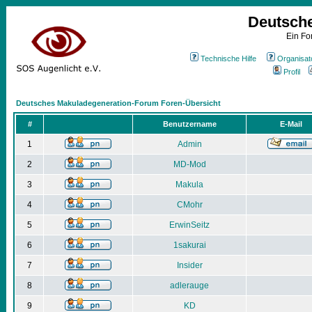
Deutsch
Ein Fo
Technische Hilfe
Organisat
Profil
Deutsches Makuladegeneration-Forum Foren-Übersicht
#
Benutzername
E-Mail
1
Admin
2
MD-Mod
3
Makula
4
CMohr
5
ErwinSeitz
6
1sakurai
7
Insider
8
adlerauge
9
KD