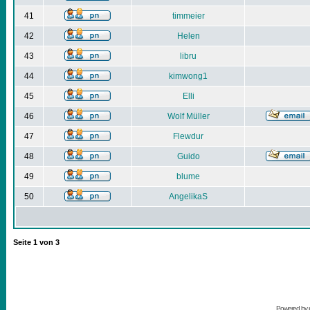
41
timmeier
42
Helen
43
libru
44
kimwong1
45
Elli
46
Wolf Müller
47
Flewdur
48
Guido
49
blume
50
AngelikaS
Seite
1
von
3
Powered by