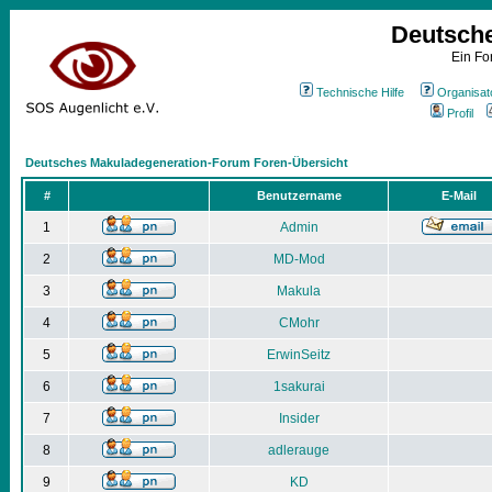
Deutsch
Ein Fo
Technische Hilfe
Organisat
Profil
Deutsches Makuladegeneration-Forum Foren-Übersicht
#
Benutzername
E-Mail
1
Admin
2
MD-Mod
3
Makula
4
CMohr
5
ErwinSeitz
6
1sakurai
7
Insider
8
adlerauge
9
KD