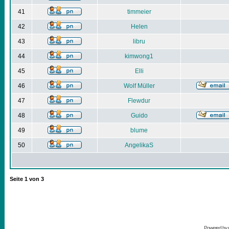
41
timmeier
42
Helen
43
libru
44
kimwong1
45
Elli
46
Wolf Müller
47
Flewdur
48
Guido
49
blume
50
AngelikaS
Seite
1
von
3
Powered by