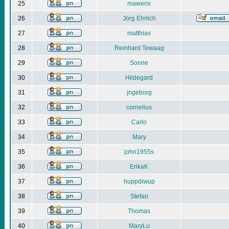
25
mawerix
26
Jörg Ehrlich
27
matthias
28
Reinhard Tewaag
29
Sonne
30
Hildegard
31
jngeborg
32
cornelius
33
Carlo
34
Mary
35
john1955s
36
ErikaK
37
huppdiwup
38
Stefan
39
Thomas
40
MaryLu