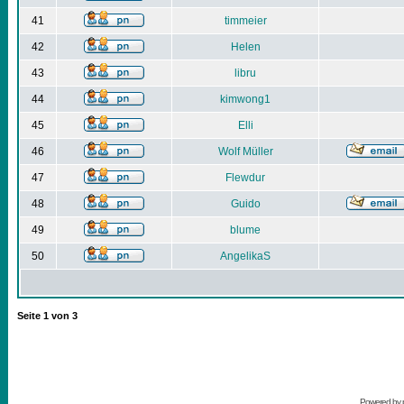
41
timmeier
42
Helen
43
libru
44
kimwong1
45
Elli
46
Wolf Müller
47
Flewdur
48
Guido
49
blume
50
AngelikaS
Seite
1
von
3
Powered by