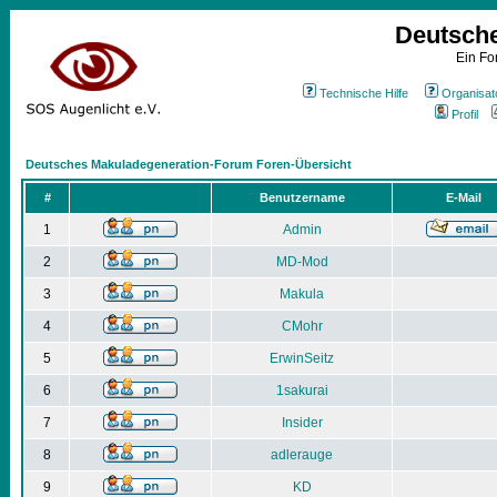
Deutsch
Ein Fo
Technische Hilfe
Organisat
Profil
Deutsches Makuladegeneration-Forum Foren-Übersicht
#
Benutzername
E-Mail
1
Admin
2
MD-Mod
3
Makula
4
CMohr
5
ErwinSeitz
6
1sakurai
7
Insider
8
adlerauge
9
KD