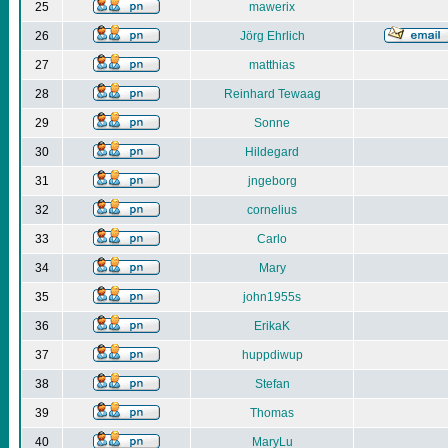
25
mawerix
26
Jörg Ehrlich
27
matthias
28
Reinhard Tewaag
29
Sonne
30
Hildegard
31
jngeborg
32
cornelius
33
Carlo
34
Mary
35
john1955s
36
ErikaK
37
huppdiwup
38
Stefan
39
Thomas
40
MaryLu