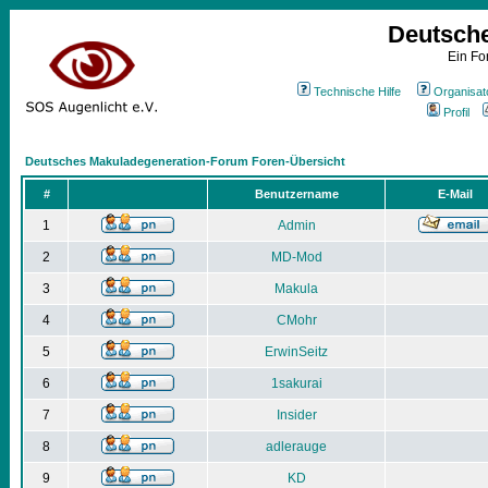
Deutsch
Ein Fo
Technische Hilfe
Organisat
Profil
Deutsches Makuladegeneration-Forum Foren-Übersicht
#
Benutzername
E-Mail
1
Admin
2
MD-Mod
3
Makula
4
CMohr
5
ErwinSeitz
6
1sakurai
7
Insider
8
adlerauge
9
KD