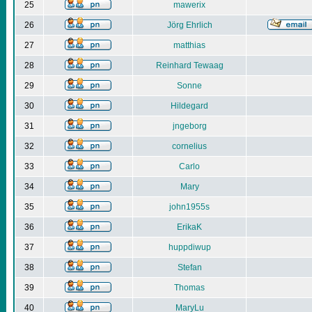
25
mawerix
26
Jörg Ehrlich
27
matthias
28
Reinhard Tewaag
29
Sonne
30
Hildegard
31
jngeborg
32
cornelius
33
Carlo
34
Mary
35
john1955s
36
ErikaK
37
huppdiwup
38
Stefan
39
Thomas
40
MaryLu