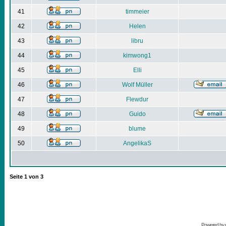
41
timmeier
42
Helen
43
libru
44
kimwong1
45
Elli
46
Wolf Müller
47
Flewdur
48
Guido
49
blume
50
AngelikaS
Seite
1
von
3
Powered by