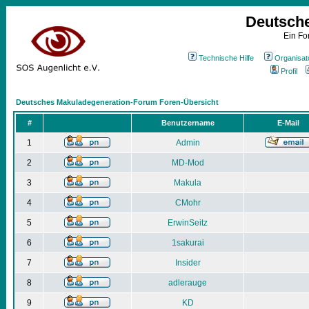
Deutsch
Ein Fo
Technische Hilfe
Organisat
Profil
Deutsches Makuladegeneration-Forum Foren-Übersicht
#
Benutzername
E-Mail
1
Admin
2
MD-Mod
3
Makula
4
CMohr
5
ErwinSeitz
6
1sakurai
7
Insider
8
adlerauge
9
KD