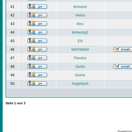
41
timmeier
42
Helen
43
libru
44
kimwong1
45
Elli
46
Wolf Müller
47
Flewdur
48
Guido
49
blume
50
AngelikaS
Seite
1
von
3
Powered by