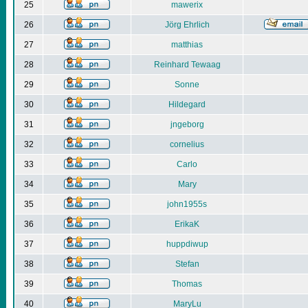
25
mawerix
26
Jörg Ehrlich
27
matthias
28
Reinhard Tewaag
29
Sonne
30
Hildegard
31
jngeborg
32
cornelius
33
Carlo
34
Mary
35
john1955s
36
ErikaK
37
huppdiwup
38
Stefan
39
Thomas
40
MaryLu