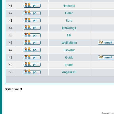
41
timmeier
42
Helen
43
libru
44
kimwong1
45
Elli
46
Wolf Müller
47
Flewdur
48
Guido
49
blume
50
AngelikaS
Seite
1
von
3
Powered by