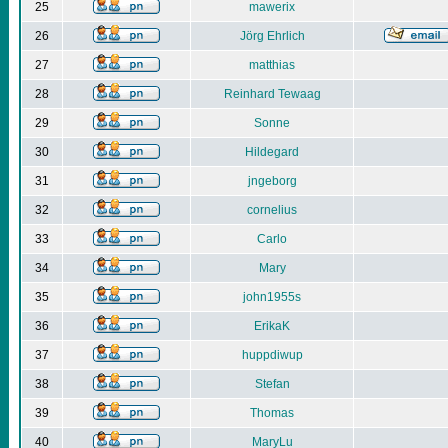
25
mawerix
26
Jörg Ehrlich
27
matthias
28
Reinhard Tewaag
29
Sonne
30
Hildegard
31
jngeborg
32
cornelius
33
Carlo
34
Mary
35
john1955s
36
ErikaK
37
huppdiwup
38
Stefan
39
Thomas
40
MaryLu