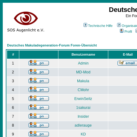
Deutsch
Ein Fo
Technische Hilfe
Organisat
Profil
Deutsches Makuladegeneration-Forum Foren-Übersicht
#
Benutzername
E-Mail
1
Admin
2
MD-Mod
3
Makula
4
CMohr
5
ErwinSeitz
6
1sakurai
7
Insider
8
adlerauge
9
KD