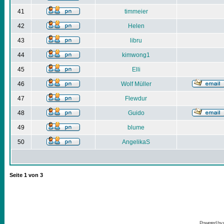
41
timmeier
42
Helen
43
libru
44
kimwong1
45
Elli
46
Wolf Müller
47
Flewdur
48
Guido
49
blume
50
AngelikaS
Seite
1
von
3
Powered by