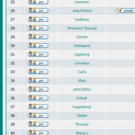
25
mawerix
26
Jörg Ehrlich
27
matthias
28
Reinhard Tewaag
29
Sonne
30
Hildegard
31
jngeborg
32
cornelius
33
Carlo
34
Mary
35
john1955s
36
ErikaK
37
huppdiwup
38
Stefan
39
Thomas
40
MaryLu