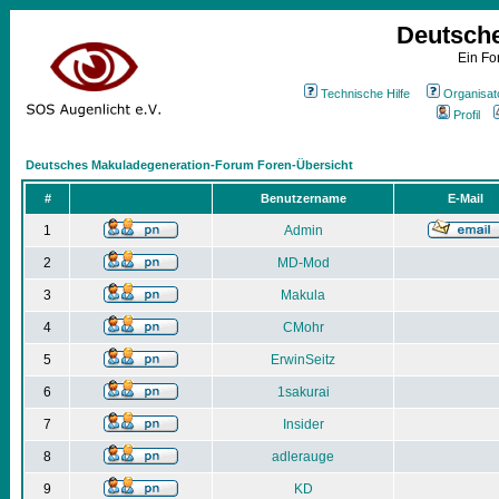
Deutsch
Ein Fo
Technische Hilfe
Organisat
Profil
Deutsches Makuladegeneration-Forum Foren-Übersicht
#
Benutzername
E-Mail
1
Admin
2
MD-Mod
3
Makula
4
CMohr
5
ErwinSeitz
6
1sakurai
7
Insider
8
adlerauge
9
KD