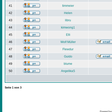
41
timmeier
42
Helen
43
libru
44
kimwong1
45
Elli
46
Wolf Müller
47
Flewdur
48
Guido
49
blume
50
AngelikaS
Seite
1
von
3
Powered by