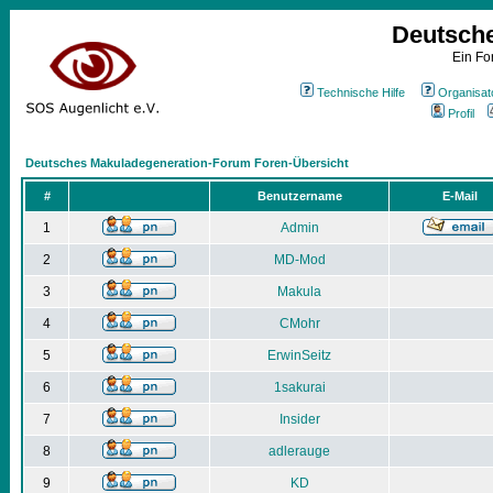
Deutsch
Ein Fo
Technische Hilfe
Organisat
Profil
Deutsches Makuladegeneration-Forum Foren-Übersicht
#
Benutzername
E-Mail
1
Admin
2
MD-Mod
3
Makula
4
CMohr
5
ErwinSeitz
6
1sakurai
7
Insider
8
adlerauge
9
KD