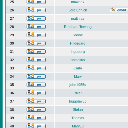
25
mawerix
26
Jörg Ehrlich
27
matthias
28
Reinhard Tewaag
29
Sonne
30
Hildegard
31
jngeborg
32
cornelius
33
Carlo
34
Mary
35
john1955s
36
ErikaK
37
huppdiwup
38
Stefan
39
Thomas
40
MaryLu