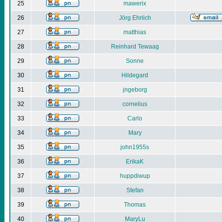
25
mawerix
26
Jörg Ehrlich
27
matthias
28
Reinhard Tewaag
29
Sonne
30
Hildegard
31
jngeborg
32
cornelius
33
Carlo
34
Mary
35
john1955s
36
ErikaK
37
huppdiwup
38
Stefan
39
Thomas
40
MaryLu