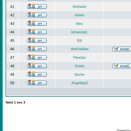
41
timmeier
42
Helen
43
libru
44
kimwong1
45
Elli
46
Wolf Müller
47
Flewdur
48
Guido
49
blume
50
AngelikaS
Seite
1
von
3
Powered by