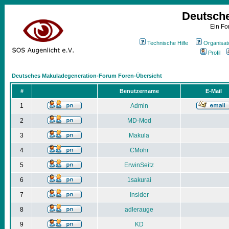
Deutsch
Ein Fo
Technische Hilfe
Organisat
Profil
Deutsches Makuladegeneration-Forum Foren-Übersicht
#
Benutzername
E-Mail
1
Admin
2
MD-Mod
3
Makula
4
CMohr
5
ErwinSeitz
6
1sakurai
7
Insider
8
adlerauge
9
KD