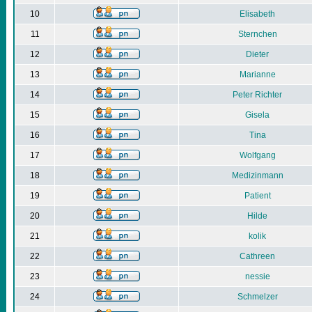
10
Elisabeth
11
Sternchen
12
Dieter
13
Marianne
14
Peter Richter
15
Gisela
16
Tina
17
Wolfgang
18
Medizinmann
19
Patient
20
Hilde
21
kolik
22
Cathreen
23
nessie
24
Schmelzer