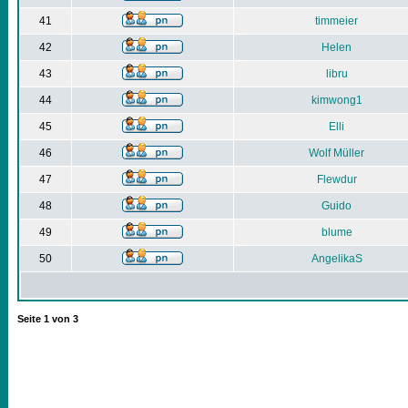
41
timmeier
42
Helen
43
libru
44
kimwong1
45
Elli
46
Wolf Müller
47
Flewdur
48
Guido
49
blume
50
AngelikaS
Seite
1
von
3