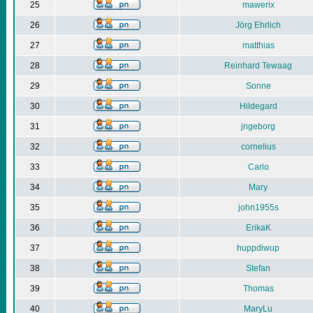
25
mawerix
26
Jörg Ehrlich
27
matthias
28
Reinhard Tewaag
29
Sonne
30
Hildegard
31
jngeborg
32
cornelius
33
Carlo
34
Mary
35
john1955s
36
ErikaK
37
huppdiwup
38
Stefan
39
Thomas
40
MaryLu