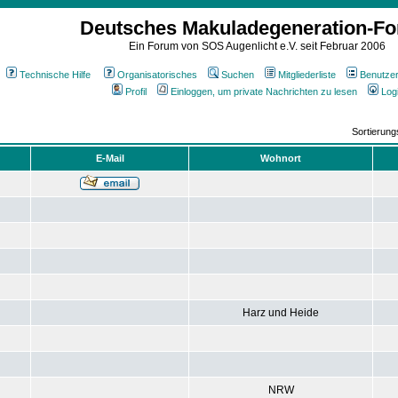
Deutsches Makuladegeneration-F
Ein Forum von SOS Augenlicht e.V. seit Februar 2006
Technische Hilfe
Organisatorisches
Suchen
Mitgliederliste
Benutze
Profil
Einloggen, um private Nachrichten zu lesen
Log
Sortierun
E-Mail
Wohnort
Harz und Heide
NRW