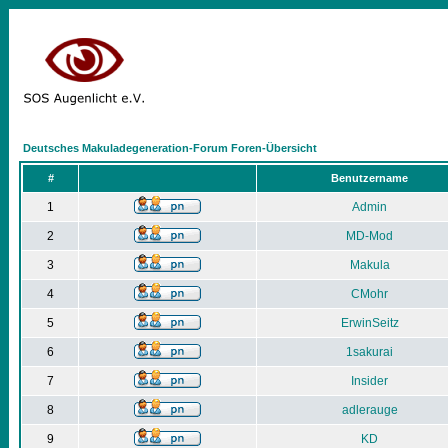
Deutsches Makuladegeneration-Forum Foren-Übersicht
#
Benutzername
1
Admin
2
MD-Mod
3
Makula
4
CMohr
5
ErwinSeitz
6
1sakurai
7
Insider
8
adlerauge
9
KD