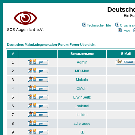
Deutsch
Ein Fo
Technische Hilfe
Organisat
Profil
Deutsches Makuladegeneration-Forum Foren-Übersicht
#
Benutzername
E-Mail
1
Admin
2
MD-Mod
3
Makula
4
CMohr
5
ErwinSeitz
6
1sakurai
7
Insider
8
adlerauge
9
KD