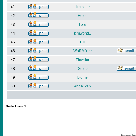
41
timmeier
42
Helen
43
libru
44
kimwong1
45
Elli
46
Wolf Müller
47
Flewdur
48
Guido
49
blume
50
AngelikaS
Seite
1
von
3
Powered by