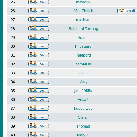
25
mawerix
26
Jörg Ehrlich
27
matthias
28
Reinhard Tewaag
29
Sonne
30
Hildegard
31
jngeborg
32
cornelius
33
Carlo
34
Mary
35
john1955s
36
ErikaK
37
huppdiwup
38
Stefan
39
Thomas
40
MaryLu