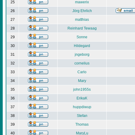
25
mawerix
26
Jörg Ehrlich
27
matthias
28
Reinhard Tewaag
29
Sonne
30
Hildegard
31
jngeborg
32
cornelius
33
Carlo
34
Mary
35
john1955s
36
ErikaK
37
huppdiwup
38
Stefan
39
Thomas
40
MaryLu