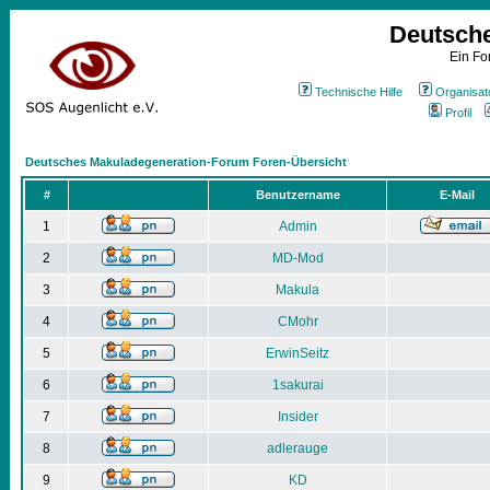
Deutsch
Ein Fo
Technische Hilfe
Organisat
Profil
Deutsches Makuladegeneration-Forum Foren-Übersicht
#
Benutzername
E-Mail
1
Admin
2
MD-Mod
3
Makula
4
CMohr
5
ErwinSeitz
6
1sakurai
7
Insider
8
adlerauge
9
KD