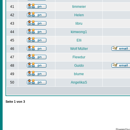
41
timmeier
42
Helen
43
libru
44
kimwong1
45
Elli
46
Wolf Müller
47
Flewdur
48
Guido
49
blume
50
AngelikaS
Seite
1
von
3
Powered by