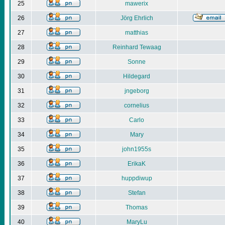
25
mawerix
26
Jörg Ehrlich
27
matthias
28
Reinhard Tewaag
29
Sonne
30
Hildegard
31
jngeborg
32
cornelius
33
Carlo
34
Mary
35
john1955s
36
ErikaK
37
huppdiwup
38
Stefan
39
Thomas
40
MaryLu