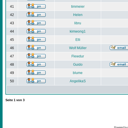
41
timmeier
42
Helen
43
libru
44
kimwong1
45
Elli
46
Wolf Müller
47
Flewdur
48
Guido
49
blume
50
AngelikaS
Seite
1
von
3
Powered by