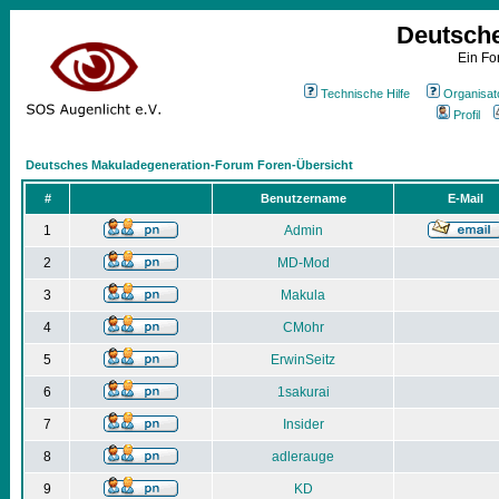
Deutsch
Ein Fo
Technische Hilfe
Organisat
Profil
Deutsches Makuladegeneration-Forum Foren-Übersicht
#
Benutzername
E-Mail
1
Admin
2
MD-Mod
3
Makula
4
CMohr
5
ErwinSeitz
6
1sakurai
7
Insider
8
adlerauge
9
KD