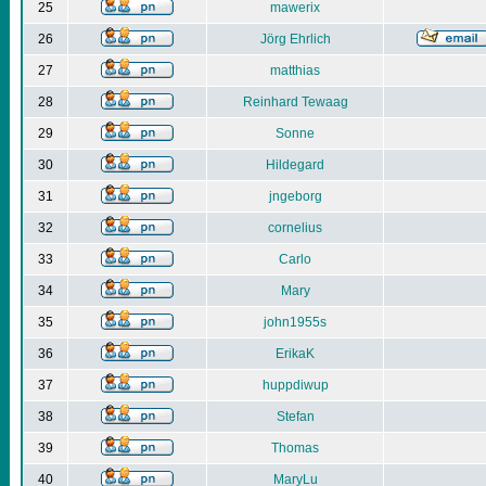
25
mawerix
26
Jörg Ehrlich
27
matthias
28
Reinhard Tewaag
29
Sonne
30
Hildegard
31
jngeborg
32
cornelius
33
Carlo
34
Mary
35
john1955s
36
ErikaK
37
huppdiwup
38
Stefan
39
Thomas
40
MaryLu