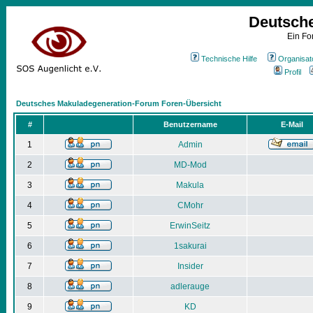
Deutsch
Ein Fo
Technische Hilfe
Organisat
Profil
Deutsches Makuladegeneration-Forum Foren-Übersicht
#
Benutzername
E-Mail
1
Admin
2
MD-Mod
3
Makula
4
CMohr
5
ErwinSeitz
6
1sakurai
7
Insider
8
adlerauge
9
KD