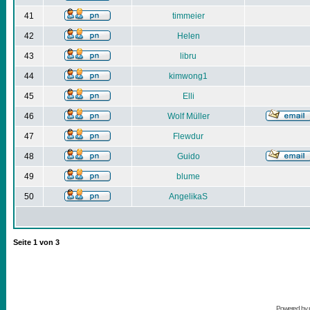
41
timmeier
42
Helen
43
libru
44
kimwong1
45
Elli
46
Wolf Müller
47
Flewdur
48
Guido
49
blume
50
AngelikaS
Seite
1
von
3
Powered by