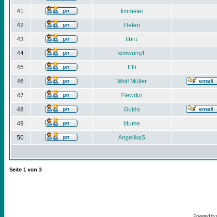
41
timmeier
42
Helen
43
libru
44
kimwong1
45
Elli
46
Wolf Müller
47
Flewdur
48
Guido
49
blume
50
AngelikaS
Seite
1
von
3
Powered by