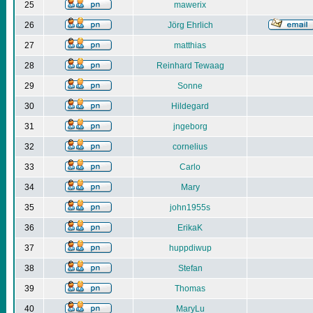
25
mawerix
26
Jörg Ehrlich
27
matthias
28
Reinhard Tewaag
29
Sonne
30
Hildegard
31
jngeborg
32
cornelius
33
Carlo
34
Mary
35
john1955s
36
ErikaK
37
huppdiwup
38
Stefan
39
Thomas
40
MaryLu