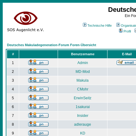
Deutsch
Ein Fo
Technische Hilfe
Organisat
Profil
Deutsches Makuladegeneration-Forum Foren-Übersicht
#
Benutzername
E-Mail
1
Admin
2
MD-Mod
3
Makula
4
CMohr
5
ErwinSeitz
6
1sakurai
7
Insider
8
adlerauge
9
KD