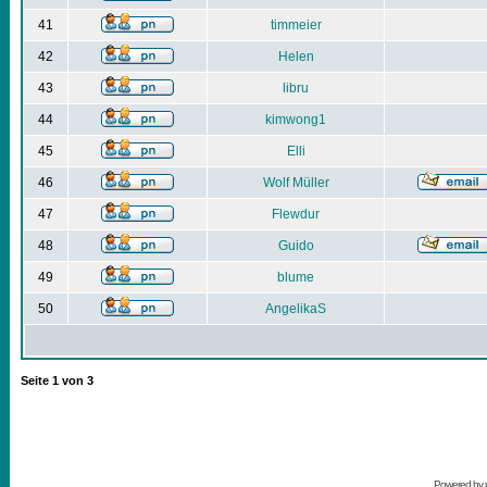
41
timmeier
42
Helen
43
libru
44
kimwong1
45
Elli
46
Wolf Müller
47
Flewdur
48
Guido
49
blume
50
AngelikaS
Seite
1
von
3
Powered by