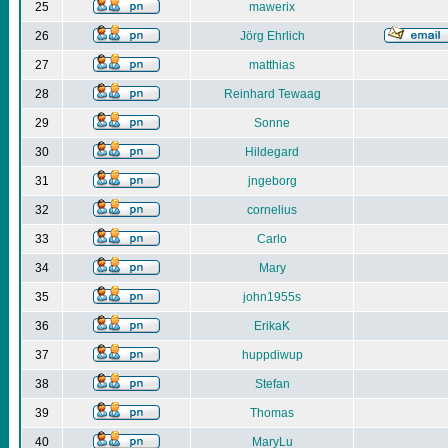
25
mawerix
26
Jörg Ehrlich
27
matthias
28
Reinhard Tewaag
29
Sonne
30
Hildegard
31
jngeborg
32
cornelius
33
Carlo
34
Mary
35
john1955s
36
ErikaK
37
huppdiwup
38
Stefan
39
Thomas
40
MaryLu