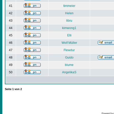
41
timmeier
42
Helen
43
libru
44
kimwong1
45
Elli
46
Wolf Müller
47
Flewdur
48
Guido
49
blume
50
AngelikaS
Seite
1
von
2
Powered by