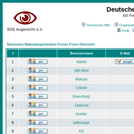
Deutsch
Ein Fo
Technische Hilfe
Organisat
Profil
Deutsches Makuladegeneration-Forum Foren-Übersicht
#
Benutzername
E-Mail
1
Admin
2
MD-Mod
3
Makula
4
CMohr
5
ErwinSeitz
6
1sakurai
7
Insider
8
adlerauge
9
KD