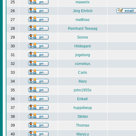
25
mawerix
26
Jörg Ehrlich
27
matthias
28
Reinhard Tewaag
29
Sonne
30
Hildegard
31
jngeborg
32
cornelius
33
Carlo
34
Mary
35
john1955s
36
ErikaK
37
huppdiwup
38
Stefan
39
Thomas
40
MaryLu