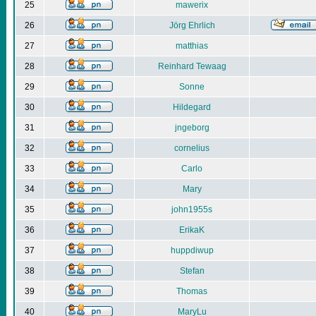
25
mawerix
26
Jörg Ehrlich
27
matthias
28
Reinhard Tewaag
29
Sonne
30
Hildegard
31
jngeborg
32
cornelius
33
Carlo
34
Mary
35
john1955s
36
ErikaK
37
huppdiwup
38
Stefan
39
Thomas
40
MaryLu