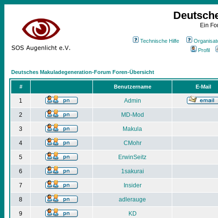
Deutsch
Ein Fo
Technische Hilfe
Organisat
Profil
Deutsches Makuladegeneration-Forum Foren-Übersicht
#
Benutzername
E-Mail
1
Admin
2
MD-Mod
3
Makula
4
CMohr
5
ErwinSeitz
6
1sakurai
7
Insider
8
adlerauge
9
KD