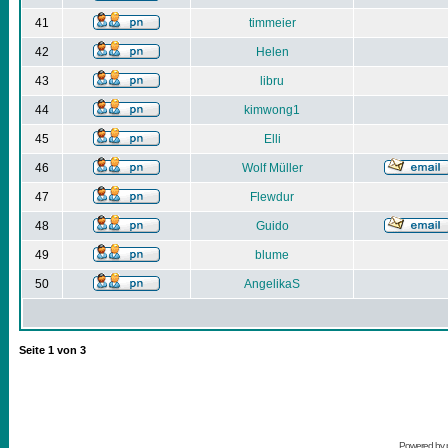
41
timmeier
42
Helen
43
libru
44
kimwong1
45
Elli
46
Wolf Müller
47
Flewdur
48
Guido
49
blume
50
AngelikaS
Seite
1
von
3
Powered by