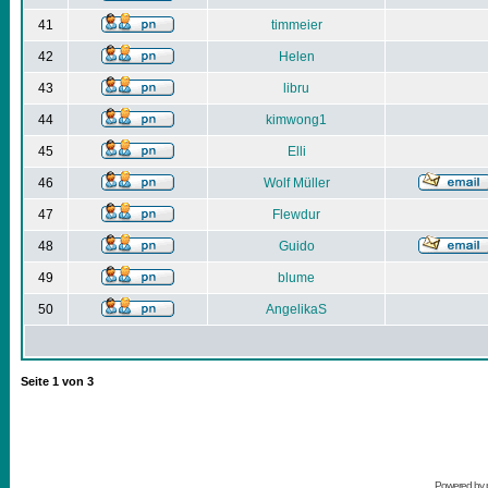
41
timmeier
42
Helen
43
libru
44
kimwong1
45
Elli
46
Wolf Müller
47
Flewdur
48
Guido
49
blume
50
AngelikaS
Seite
1
von
3
Powered by