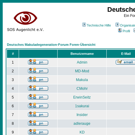
Deutsch
Ein Fo
Technische Hilfe
Organisat
Profil
Deutsches Makuladegeneration-Forum Foren-Übersicht
#
Benutzername
E-Mail
1
Admin
2
MD-Mod
3
Makula
4
CMohr
5
ErwinSeitz
6
1sakurai
7
Insider
8
adlerauge
9
KD