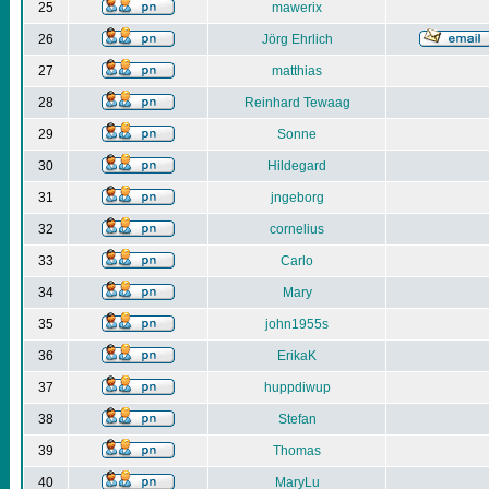
25
mawerix
26
Jörg Ehrlich
27
matthias
28
Reinhard Tewaag
29
Sonne
30
Hildegard
31
jngeborg
32
cornelius
33
Carlo
34
Mary
35
john1955s
36
ErikaK
37
huppdiwup
38
Stefan
39
Thomas
40
MaryLu