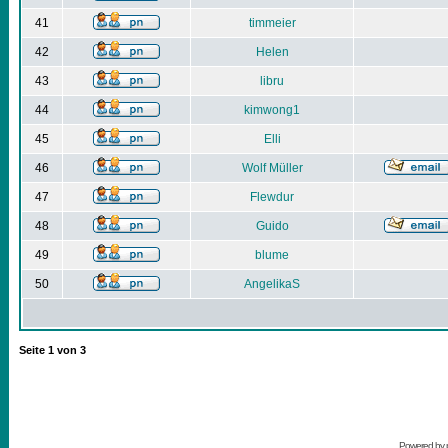
41
timmeier
42
Helen
43
libru
44
kimwong1
45
Elli
46
Wolf Müller
47
Flewdur
48
Guido
49
blume
50
AngelikaS
Seite
1
von
3
Powered by