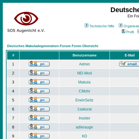
Deutsch
Ein Fo
Technische Hilfe
Organisat
Profil
Deutsches Makuladegeneration-Forum Foren-Übersicht
#
Benutzername
E-Mail
1
Admin
2
MD-Mod
3
Makula
4
CMohr
5
ErwinSeitz
6
1sakurai
7
Insider
8
adlerauge
9
KD