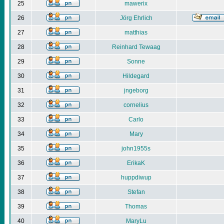
25
mawerix
26
Jörg Ehrlich
27
matthias
28
Reinhard Tewaag
29
Sonne
30
Hildegard
31
jngeborg
32
cornelius
33
Carlo
34
Mary
35
john1955s
36
ErikaK
37
huppdiwup
38
Stefan
39
Thomas
40
MaryLu