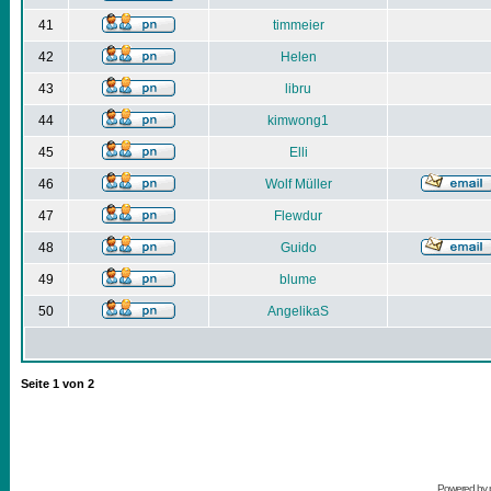
41
timmeier
42
Helen
43
libru
44
kimwong1
45
Elli
46
Wolf Müller
47
Flewdur
48
Guido
49
blume
50
AngelikaS
Seite
1
von
2
Powered by