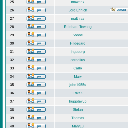
25
mawerix
26
Jörg Ehrlich
27
matthias
28
Reinhard Tewaag
29
Sonne
30
Hildegard
31
jngeborg
32
cornelius
33
Carlo
34
Mary
35
john1955s
36
ErikaK
37
huppdiwup
38
Stefan
39
Thomas
40
MaryLu