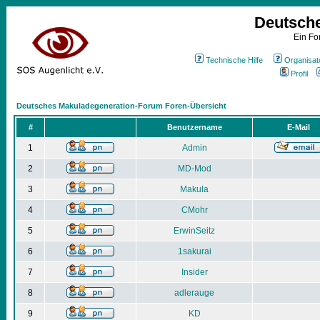
Deutsch
Ein Fo
Technische Hilfe
Organisat
Profil
Deutsches Makuladegeneration-Forum Foren-Übersicht
#
Benutzername
E-Mail
1
Admin
2
MD-Mod
3
Makula
4
CMohr
5
ErwinSeitz
6
1sakurai
7
Insider
8
adlerauge
9
KD