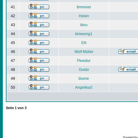
41
timmeier
42
Helen
43
libru
44
kimwong1
45
Elli
46
Wolf Müller
47
Flewdur
48
Guido
49
blume
50
AngelikaS
Seite
1
von
3
Powered by