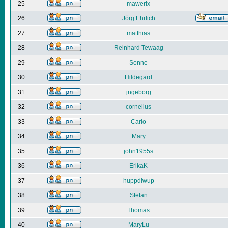
25
mawerix
26
Jörg Ehrlich
27
matthias
28
Reinhard Tewaag
29
Sonne
30
Hildegard
31
jngeborg
32
cornelius
33
Carlo
34
Mary
35
john1955s
36
ErikaK
37
huppdiwup
38
Stefan
39
Thomas
40
MaryLu