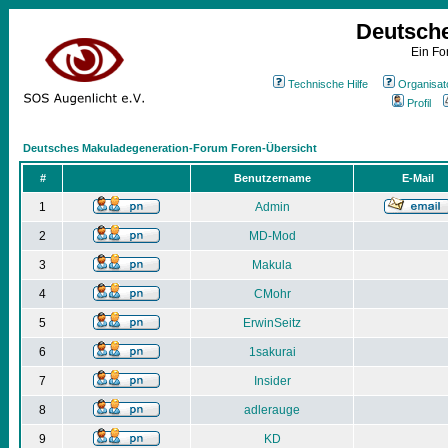
Deutsch
Ein Fo
Technische Hilfe
Organisat
Profil
Deutsches Makuladegeneration-Forum Foren-Übersicht
#
Benutzername
E-Mail
1
Admin
2
MD-Mod
3
Makula
4
CMohr
5
ErwinSeitz
6
1sakurai
7
Insider
8
adlerauge
9
KD