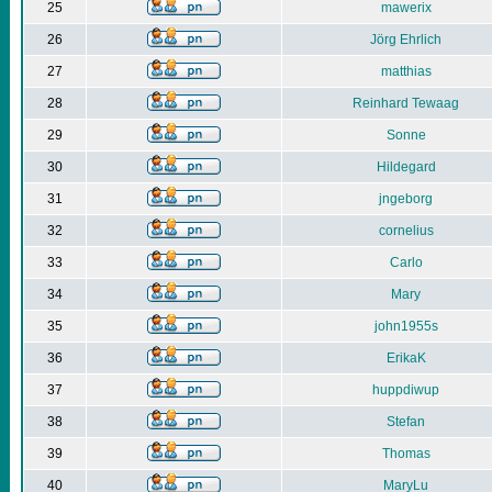
25
mawerix
26
Jörg Ehrlich
27
matthias
28
Reinhard Tewaag
29
Sonne
30
Hildegard
31
jngeborg
32
cornelius
33
Carlo
34
Mary
35
john1955s
36
ErikaK
37
huppdiwup
38
Stefan
39
Thomas
40
MaryLu