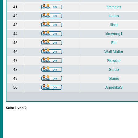
41
timmeier
42
Helen
43
libru
44
kimwong1
45
Elli
46
Wolf Müller
47
Flewdur
48
Guido
49
blume
50
AngelikaS
Seite
1
von
2