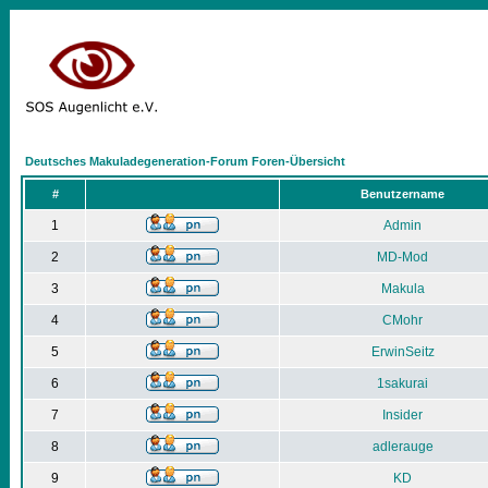
Deutsches Makuladegeneration-Forum Foren-Übersicht
#
Benutzername
1
Admin
2
MD-Mod
3
Makula
4
CMohr
5
ErwinSeitz
6
1sakurai
7
Insider
8
adlerauge
9
KD