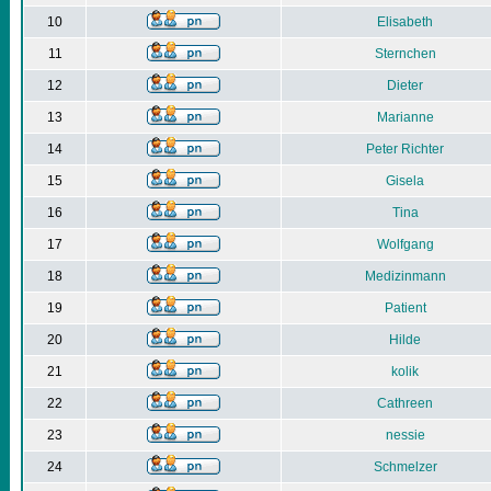
10
Elisabeth
11
Sternchen
12
Dieter
13
Marianne
14
Peter Richter
15
Gisela
16
Tina
17
Wolfgang
18
Medizinmann
19
Patient
20
Hilde
21
kolik
22
Cathreen
23
nessie
24
Schmelzer