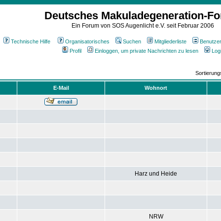
Deutsches Makuladegeneration-F
Ein Forum von SOS Augenlicht e.V. seit Februar 2006
Technische Hilfe
Organisatorisches
Suchen
Mitgliederliste
Benutze
Profil
Einloggen, um private Nachrichten zu lesen
Log
Sortierun
E-Mail
Wohnort
Harz und Heide
NRW