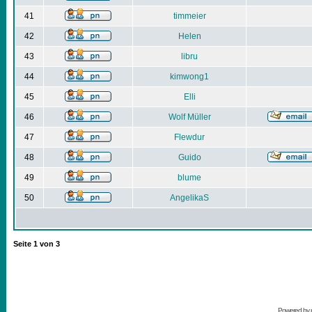
41
timmeier
42
Helen
43
libru
44
kimwong1
45
Elli
46
Wolf Müller
47
Flewdur
48
Guido
49
blume
50
AngelikaS
Seite
1
von
3
Powered by