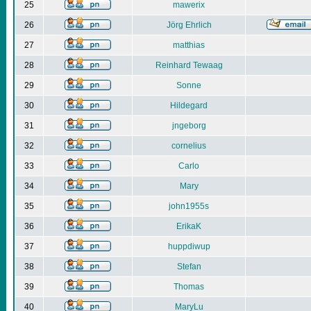
25
mawerix
26
Jörg Ehrlich
27
matthias
28
Reinhard Tewaag
29
Sonne
30
Hildegard
31
jngeborg
32
cornelius
33
Carlo
34
Mary
35
john1955s
36
ErikaK
37
huppdiwup
38
Stefan
39
Thomas
40
MaryLu