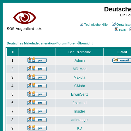
Deutsch
Ein Fo
Technische Hilfe
Organisat
Profil
Deutsches Makuladegeneration-Forum Foren-Übersicht
#
Benutzername
E-Mail
1
Admin
2
MD-Mod
3
Makula
4
CMohr
5
ErwinSeitz
6
1sakurai
7
Insider
8
adlerauge
9
KD