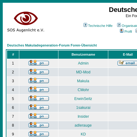
Deutsch
Ein Fo
Technische Hilfe
Organisat
Profil
Deutsches Makuladegeneration-Forum Foren-Übersicht
#
Benutzername
E-Mail
1
Admin
2
MD-Mod
3
Makula
4
CMohr
5
ErwinSeitz
6
1sakurai
7
Insider
8
adlerauge
9
KD