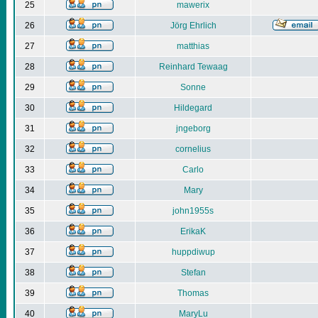
25
mawerix
26
Jörg Ehrlich
27
matthias
28
Reinhard Tewaag
29
Sonne
30
Hildegard
31
jngeborg
32
cornelius
33
Carlo
34
Mary
35
john1955s
36
ErikaK
37
huppdiwup
38
Stefan
39
Thomas
40
MaryLu