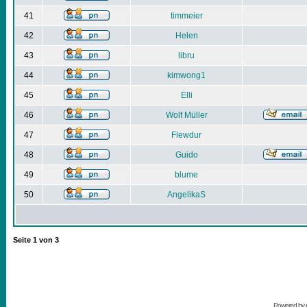
41
timmeier
42
Helen
43
libru
44
kimwong1
45
Elli
46
Wolf Müller
47
Flewdur
48
Guido
49
blume
50
AngelikaS
Seite
1
von
3
Powered by