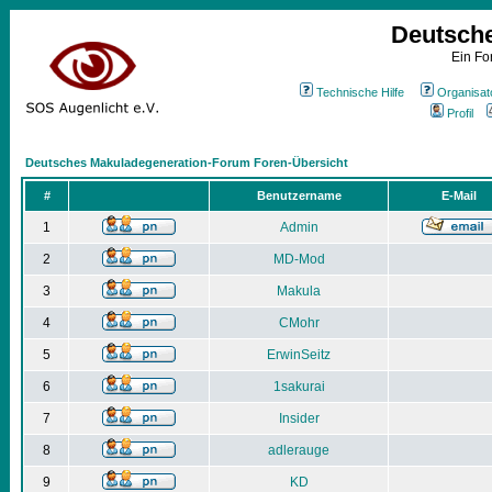
Deutsch
Ein Fo
Technische Hilfe
Organisat
Profil
Deutsches Makuladegeneration-Forum Foren-Übersicht
#
Benutzername
E-Mail
1
Admin
2
MD-Mod
3
Makula
4
CMohr
5
ErwinSeitz
6
1sakurai
7
Insider
8
adlerauge
9
KD