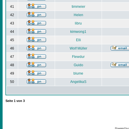
41
timmeier
42
Helen
43
libru
44
kimwong1
45
Elli
46
Wolf Müller
47
Flewdur
48
Guido
49
blume
50
AngelikaS
Seite
1
von
3
Powered by