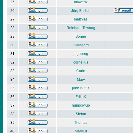
25
mawerix
26
Jörg Ehrlich
27
matthias
28
Reinhard Tewaag
29
Sonne
30
Hildegard
31
jngeborg
32
cornelius
33
Carlo
34
Mary
35
john1955s
36
ErikaK
37
huppdiwup
38
Stefan
39
Thomas
40
MaryLu