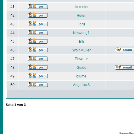
41
timmeier
42
Helen
43
libru
44
kimwong1
45
Elli
46
Wolf Müller
47
Flewdur
48
Guido
49
blume
50
AngelikaS
Seite
1
von
3
Powered by