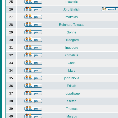
25
mawerix
26
Jörg Ehrlich
27
matthias
28
Reinhard Tewaag
29
Sonne
30
Hildegard
31
jngeborg
32
cornelius
33
Carlo
34
Mary
35
john1955s
36
ErikaK
37
huppdiwup
38
Stefan
39
Thomas
40
MaryLu