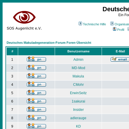
Deutsch
Ein Fo
Technische Hilfe
Organisat
Profil
Deutsches Makuladegeneration-Forum Foren-Übersicht
#
Benutzername
E-Mail
1
Admin
2
MD-Mod
3
Makula
4
CMohr
5
ErwinSeitz
6
1sakurai
7
Insider
8
adlerauge
9
KD