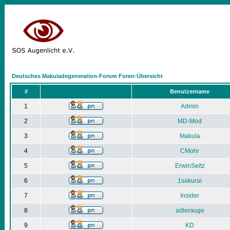
Deutsches Makuladegeneration-Forum Foren-Übersicht
#
Benutzername
1
Admin
2
MD-Mod
3
Makula
4
CMohr
5
ErwinSeitz
6
1sakurai
7
Insider
8
adlerauge
9
KD