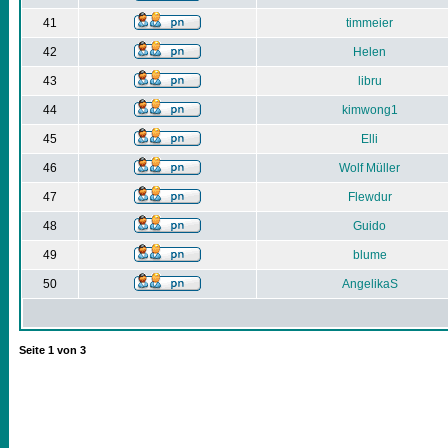
41
timmeier
42
Helen
43
libru
44
kimwong1
45
Elli
46
Wolf Müller
47
Flewdur
48
Guido
49
blume
50
AngelikaS
Seite
1
von
3