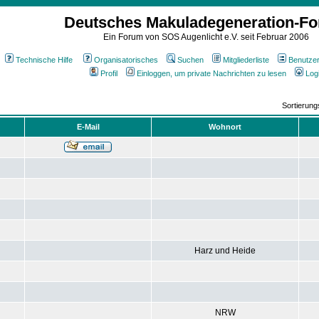
Deutsches Makuladegeneration-F
Ein Forum von SOS Augenlicht e.V. seit Februar 2006
Technische Hilfe
Organisatorisches
Suchen
Mitgliederliste
Benutze
Profil
Einloggen, um private Nachrichten zu lesen
Log
Sortierun
E-Mail
Wohnort
Harz und Heide
NRW