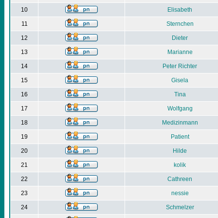
10
Elisabeth
11
Sternchen
12
Dieter
13
Marianne
14
Peter Richter
15
Gisela
16
Tina
17
Wolfgang
18
Medizinmann
19
Patient
20
Hilde
21
kolik
22
Cathreen
23
nessie
24
Schmelzer