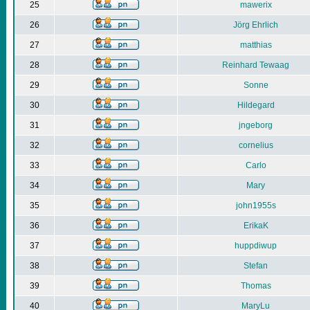
25
mawerix
26
Jörg Ehrlich
27
matthias
28
Reinhard Tewaag
29
Sonne
30
Hildegard
31
jngeborg
32
cornelius
33
Carlo
34
Mary
35
john1955s
36
ErikaK
37
huppdiwup
38
Stefan
39
Thomas
40
MaryLu