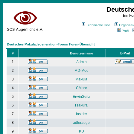
Deutsch
Ein Fo
Technische Hilfe
Organisat
Profil
Deutsches Makuladegeneration-Forum Foren-Übersicht
#
Benutzername
E-Mail
1
Admin
2
MD-Mod
3
Makula
4
CMohr
5
ErwinSeitz
6
1sakurai
7
Insider
8
adlerauge
9
KD