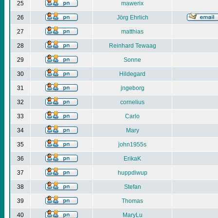
25
mawerix
26
Jörg Ehrlich
27
matthias
28
Reinhard Tewaag
29
Sonne
30
Hildegard
31
jngeborg
32
cornelius
33
Carlo
34
Mary
35
john1955s
36
ErikaK
37
huppdiwup
38
Stefan
39
Thomas
40
MaryLu