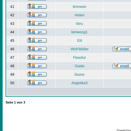
41
timmeier
42
Helen
43
libru
44
kimwong1
45
Elli
46
Wolf Müller
47
Flewdur
48
Guido
49
blume
50
AngelikaS
Seite
1
von
3
Powered by