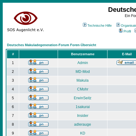
Deutsch
Ein Fo
Technische Hilfe
Organisat
Profil
Deutsches Makuladegeneration-Forum Foren-Übersicht
#
Benutzername
E-Mail
1
Admin
2
MD-Mod
3
Makula
4
CMohr
5
ErwinSeitz
6
1sakurai
7
Insider
8
adlerauge
9
KD