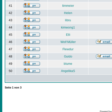
41
timmeier
42
Helen
43
libru
44
kimwong1
45
Elli
46
Wolf Müller
47
Flewdur
48
Guido
49
blume
50
AngelikaS
Seite
1
von
3
Powered by