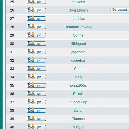
25
mawerix
26
Jörg Ehrlich
27
matthias
28
Reinhard Tewaag
29
Sonne
30
Hildegard
31
jngeborg
32
cornelius
33
Carlo
34
Mary
35
john1955s
36
ErikaK
37
huppdiwup
38
Stefan
39
Thomas
40
MaryLu