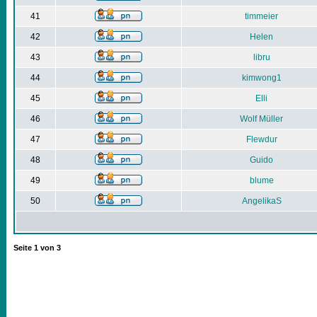
41
timmeier
42
Helen
43
libru
44
kimwong1
45
Elli
46
Wolf Müller
47
Flewdur
48
Guido
49
blume
50
AngelikaS
Seite
1
von
3