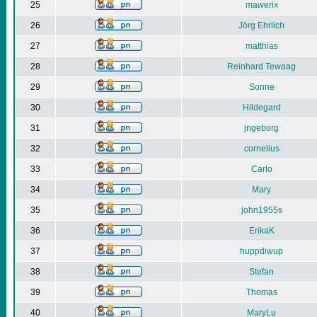
25
mawerix
26
Jörg Ehrlich
27
matthias
28
Reinhard Tewaag
29
Sonne
30
Hildegard
31
jngeborg
32
cornelius
33
Carlo
34
Mary
35
john1955s
36
ErikaK
37
huppdiwup
38
Stefan
39
Thomas
40
MaryLu