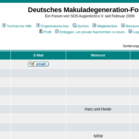
Deutsches Makuladegeneration-F
Ein Forum von SOS Augenlicht e.V. seit Februar 2006
Technische Hilfe
Organisatorisches
Suchen
Mitgliederliste
Benutze
Profil
Einloggen, um private Nachrichten zu lesen
Log
Sortierun
E-Mail
Wohnort
Harz und Heide
NRW