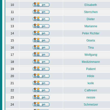
10
Elisabeth
11
Sternchen
12
Dieter
13
Marianne
14
Peter Richter
15
Gisela
16
Tina
17
Wolfgang
18
Medizinmann
19
Patient
20
Hilde
21
kolik
22
Cathreen
23
nessie
24
Schmelzer