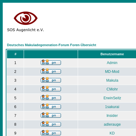
Deutsches Makuladegeneration-Forum Foren-Übersicht
#
Benutzername
1
Admin
2
MD-Mod
3
Makula
4
CMohr
5
ErwinSeitz
6
1sakurai
7
Insider
8
adlerauge
9
KD