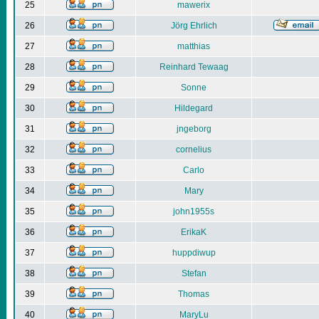
25
mawerix
26
Jörg Ehrlich
27
matthias
28
Reinhard Tewaag
29
Sonne
30
Hildegard
31
jngeborg
32
cornelius
33
Carlo
34
Mary
35
john1955s
36
ErikaK
37
huppdiwup
38
Stefan
39
Thomas
40
MaryLu