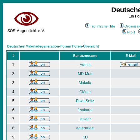
Deutsch
Ein Fo
Technische Hilfe
Organisat
Profil
Deutsches Makuladegeneration-Forum Foren-Übersicht
#
Benutzername
E-Mail
1
Admin
2
MD-Mod
3
Makula
4
CMohr
5
ErwinSeitz
6
1sakurai
7
Insider
8
adlerauge
9
KD