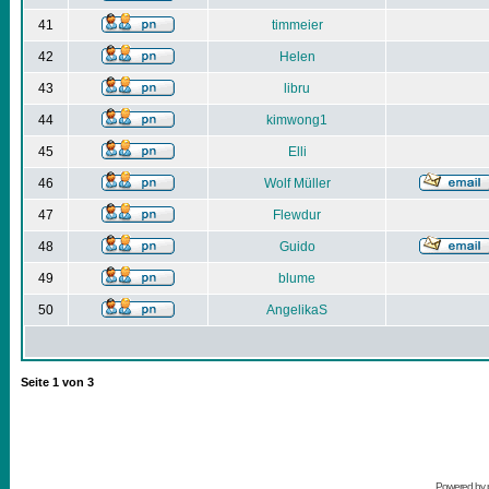
41
timmeier
42
Helen
43
libru
44
kimwong1
45
Elli
46
Wolf Müller
47
Flewdur
48
Guido
49
blume
50
AngelikaS
Seite
1
von
3
Powered by