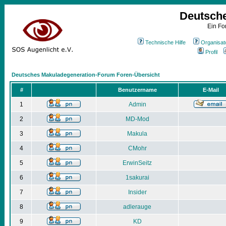
Deutsch
Ein Fo
Technische Hilfe
Organisat
Profil
Deutsches Makuladegeneration-Forum Foren-Übersicht
#
Benutzername
E-Mail
1
Admin
2
MD-Mod
3
Makula
4
CMohr
5
ErwinSeitz
6
1sakurai
7
Insider
8
adlerauge
9
KD