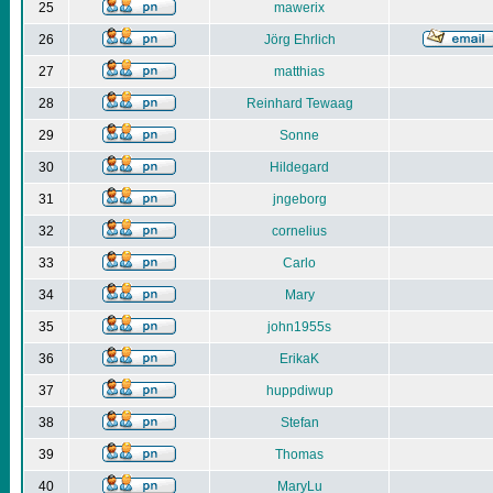
25
mawerix
26
Jörg Ehrlich
27
matthias
28
Reinhard Tewaag
29
Sonne
30
Hildegard
31
jngeborg
32
cornelius
33
Carlo
34
Mary
35
john1955s
36
ErikaK
37
huppdiwup
38
Stefan
39
Thomas
40
MaryLu