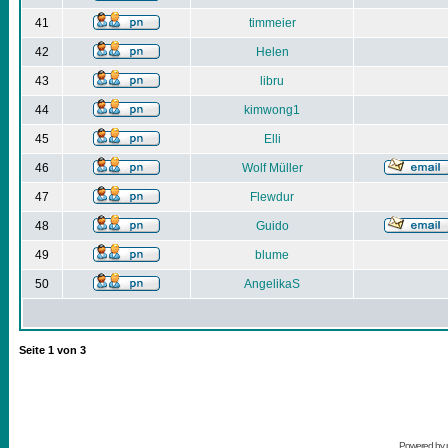
41
timmeier
42
Helen
43
libru
44
kimwong1
45
Elli
46
Wolf Müller
47
Flewdur
48
Guido
49
blume
50
AngelikaS
Seite
1
von
3
Powered by