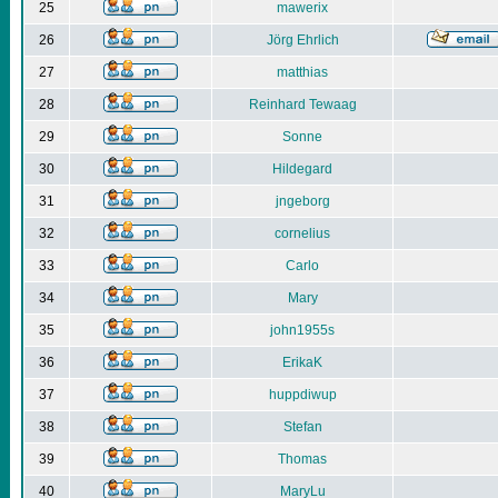
25
mawerix
26
Jörg Ehrlich
27
matthias
28
Reinhard Tewaag
29
Sonne
30
Hildegard
31
jngeborg
32
cornelius
33
Carlo
34
Mary
35
john1955s
36
ErikaK
37
huppdiwup
38
Stefan
39
Thomas
40
MaryLu