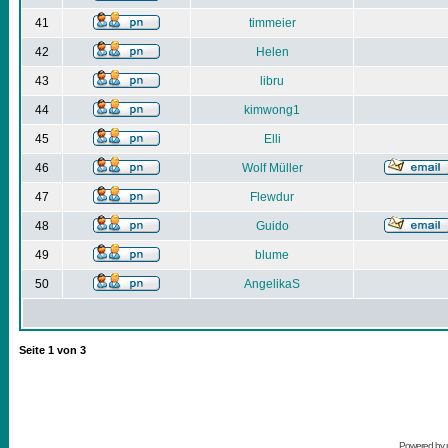
41
timmeier
42
Helen
43
libru
44
kimwong1
45
Elli
46
Wolf Müller
47
Flewdur
48
Guido
49
blume
50
AngelikaS
Seite
1
von
3
Powered by