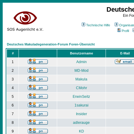
Deutsch
Ein Fo
Technische Hilfe
Organisat
Profil
Deutsches Makuladegeneration-Forum Foren-Übersicht
#
Benutzername
E-Mail
1
Admin
2
MD-Mod
3
Makula
4
CMohr
5
ErwinSeitz
6
1sakurai
7
Insider
8
adlerauge
9
KD