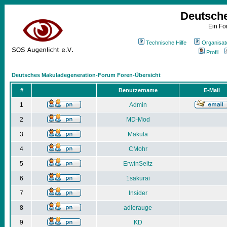
Deutsch
Ein Fo
Technische Hilfe
Organisat
Profil
Deutsches Makuladegeneration-Forum Foren-Übersicht
#
Benutzername
E-Mail
1
Admin
2
MD-Mod
3
Makula
4
CMohr
5
ErwinSeitz
6
1sakurai
7
Insider
8
adlerauge
9
KD