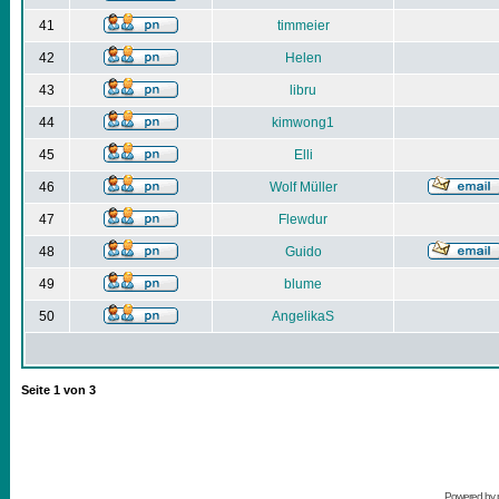
41
timmeier
42
Helen
43
libru
44
kimwong1
45
Elli
46
Wolf Müller
47
Flewdur
48
Guido
49
blume
50
AngelikaS
Seite
1
von
3
Powered by