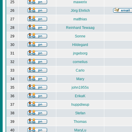
25
mawerix
26
Jörg Ehrlich
27
matthias
28
Reinhard Tewaag
29
Sonne
30
Hildegard
31
jngeborg
32
cornelius
33
Carlo
34
Mary
35
john1955s
36
ErikaK
37
huppdiwup
38
Stefan
39
Thomas
40
MaryLu