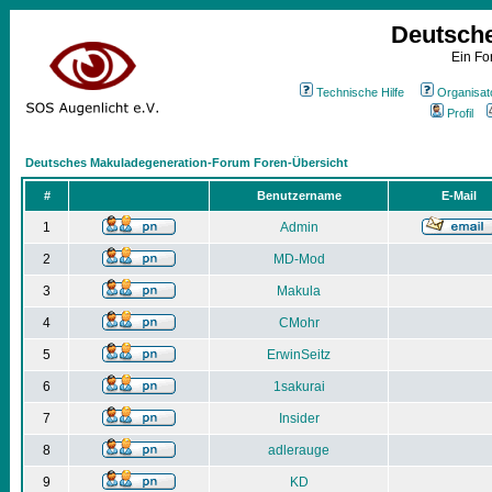
Deutsch
Ein Fo
Technische Hilfe
Organisat
Profil
Deutsches Makuladegeneration-Forum Foren-Übersicht
#
Benutzername
E-Mail
1
Admin
2
MD-Mod
3
Makula
4
CMohr
5
ErwinSeitz
6
1sakurai
7
Insider
8
adlerauge
9
KD