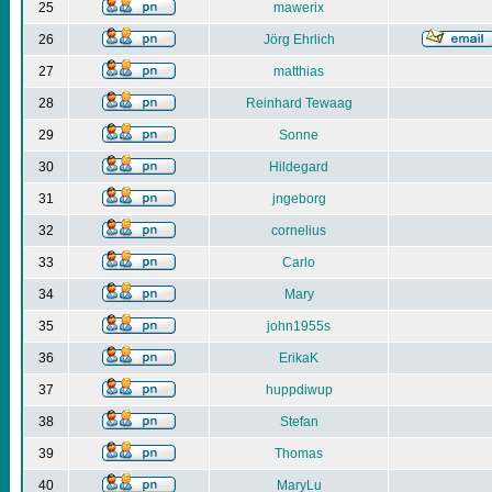
25
mawerix
26
Jörg Ehrlich
27
matthias
28
Reinhard Tewaag
29
Sonne
30
Hildegard
31
jngeborg
32
cornelius
33
Carlo
34
Mary
35
john1955s
36
ErikaK
37
huppdiwup
38
Stefan
39
Thomas
40
MaryLu