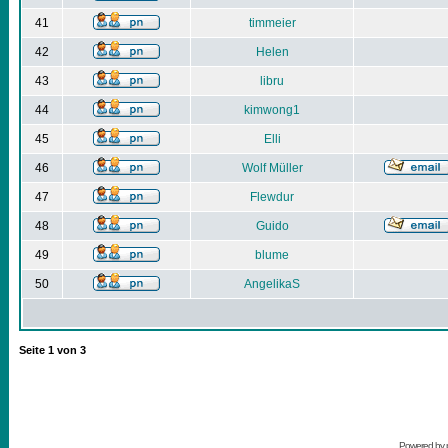
41
timmeier
42
Helen
43
libru
44
kimwong1
45
Elli
46
Wolf Müller
47
Flewdur
48
Guido
49
blume
50
AngelikaS
Seite
1
von
3
Powered by