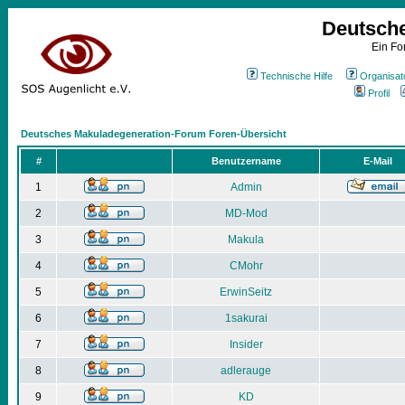
Deutsch
Ein Fo
Technische Hilfe
Organisat
Profil
Deutsches Makuladegeneration-Forum Foren-Übersicht
#
Benutzername
E-Mail
1
Admin
2
MD-Mod
3
Makula
4
CMohr
5
ErwinSeitz
6
1sakurai
7
Insider
8
adlerauge
9
KD