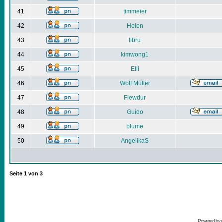
41
timmeier
42
Helen
43
libru
44
kimwong1
45
Elli
46
Wolf Müller
47
Flewdur
48
Guido
49
blume
50
AngelikaS
Seite
1
von
3
Powered by