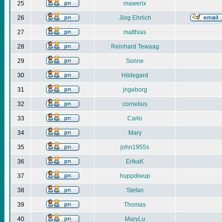
25
mawerix
26
Jörg Ehrlich
27
matthias
28
Reinhard Tewaag
29
Sonne
30
Hildegard
31
jngeborg
32
cornelius
33
Carlo
34
Mary
35
john1955s
36
ErikaK
37
huppdiwup
38
Stefan
39
Thomas
40
MaryLu