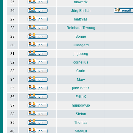
25
mawerix
26
Jörg Ehrlich
27
matthias
28
Reinhard Tewaag
29
Sonne
30
Hildegard
31
jngeborg
32
cornelius
33
Carlo
34
Mary
35
john1955s
36
ErikaK
37
huppdiwup
38
Stefan
39
Thomas
40
MaryLu