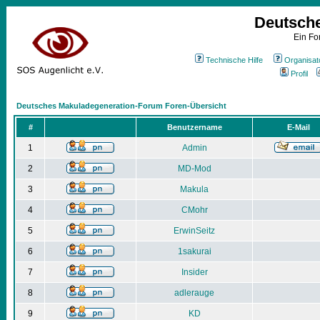
Deutsch
Ein Fo
Technische Hilfe
Organisat
Profil
Deutsches Makuladegeneration-Forum Foren-Übersicht
#
Benutzername
E-Mail
1
Admin
2
MD-Mod
3
Makula
4
CMohr
5
ErwinSeitz
6
1sakurai
7
Insider
8
adlerauge
9
KD