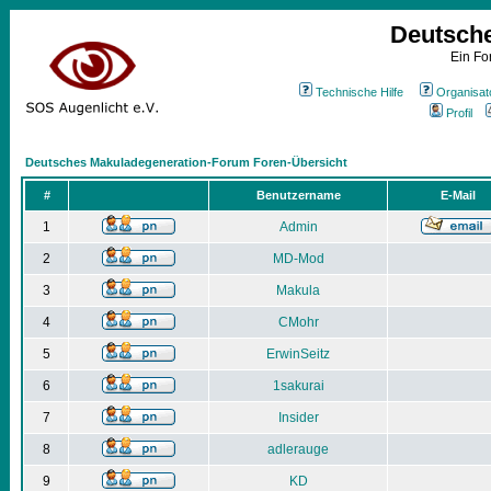
Deutsch
Ein Fo
Technische Hilfe
Organisat
Profil
Deutsches Makuladegeneration-Forum Foren-Übersicht
#
Benutzername
E-Mail
1
Admin
2
MD-Mod
3
Makula
4
CMohr
5
ErwinSeitz
6
1sakurai
7
Insider
8
adlerauge
9
KD