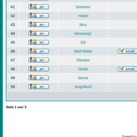
41
timmeier
42
Helen
43
libru
44
kimwong1
45
Elli
46
Wolf Müller
47
Flewdur
48
Guido
49
blume
50
AngelikaS
Seite
1
von
3
Powered by