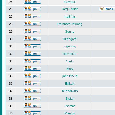
25
mawerix
26
Jörg Ehrlich
27
matthias
28
Reinhard Tewaag
29
Sonne
30
Hildegard
31
jngeborg
32
cornelius
33
Carlo
34
Mary
35
john1955s
36
ErikaK
37
huppdiwup
38
Stefan
39
Thomas
40
MaryLu