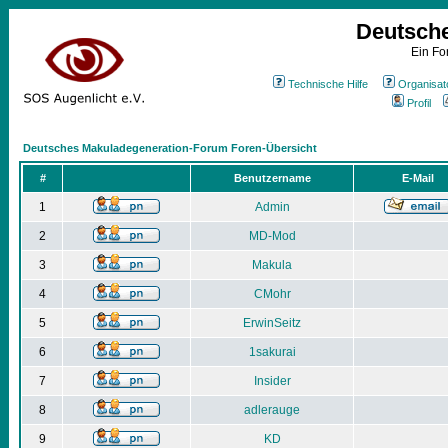
Deutsch
Ein Fo
Technische Hilfe
Organisat
Profil
Deutsches Makuladegeneration-Forum Foren-Übersicht
#
Benutzername
E-Mail
1
Admin
2
MD-Mod
3
Makula
4
CMohr
5
ErwinSeitz
6
1sakurai
7
Insider
8
adlerauge
9
KD