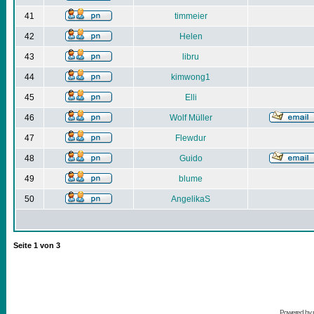
41
timmeier
42
Helen
43
libru
44
kimwong1
45
Elli
46
Wolf Müller
47
Flewdur
48
Guido
49
blume
50
AngelikaS
Seite
1
von
3
Powered by