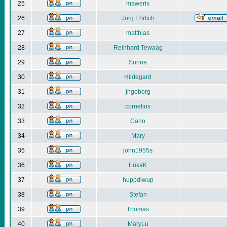
25
mawerix
26
Jörg Ehrlich
27
matthias
28
Reinhard Tewaag
29
Sonne
30
Hildegard
31
jngeborg
32
cornelius
33
Carlo
34
Mary
35
john1955s
36
ErikaK
37
huppdiwup
38
Stefan
39
Thomas
40
MaryLu