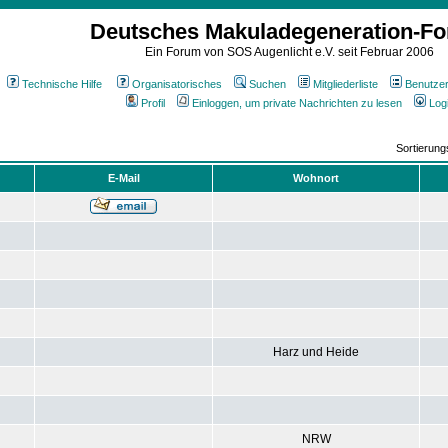
Deutsches Makuladegeneration-F
Ein Forum von SOS Augenlicht e.V. seit Februar 2006
Technische Hilfe
Organisatorisches
Suchen
Mitgliederliste
Benutze
Profil
Einloggen, um private Nachrichten zu lesen
Log
Sortierun
E-Mail
Wohnort
Harz und Heide
NRW