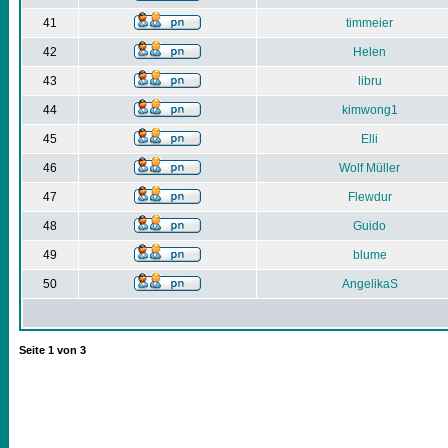
41
timmeier
42
Helen
43
libru
44
kimwong1
45
Elli
46
Wolf Müller
47
Flewdur
48
Guido
49
blume
50
AngelikaS
Seite
1
von
3