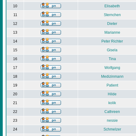
10
Elisabeth
11
Sternchen
12
Dieter
13
Marianne
14
Peter Richter
15
Gisela
16
Tina
17
Wolfgang
18
Medizinmann
19
Patient
20
Hilde
21
kolik
22
Cathreen
23
nessie
24
Schmelzer