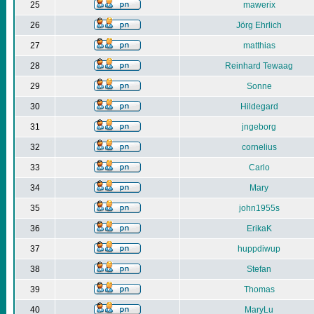
25
mawerix
26
Jörg Ehrlich
27
matthias
28
Reinhard Tewaag
29
Sonne
30
Hildegard
31
jngeborg
32
cornelius
33
Carlo
34
Mary
35
john1955s
36
ErikaK
37
huppdiwup
38
Stefan
39
Thomas
40
MaryLu