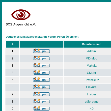
Deutsches Makuladegeneration-Forum Foren-Übersicht
#
Benutzername
1
Admin
2
MD-Mod
3
Makula
4
CMohr
5
ErwinSeitz
6
1sakurai
7
Insider
8
adlerauge
9
KD