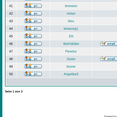
41
timmeier
42
Helen
43
libru
44
kimwong1
45
Elli
46
Wolf Müller
47
Flewdur
48
Guido
49
blume
50
AngelikaS
Seite
1
von
3
Powered by