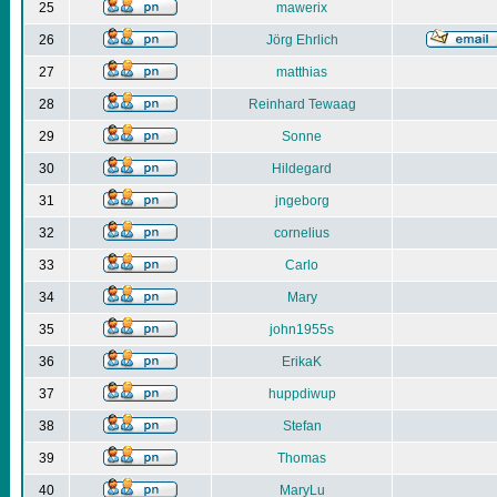
25
mawerix
26
Jörg Ehrlich
27
matthias
28
Reinhard Tewaag
29
Sonne
30
Hildegard
31
jngeborg
32
cornelius
33
Carlo
34
Mary
35
john1955s
36
ErikaK
37
huppdiwup
38
Stefan
39
Thomas
40
MaryLu