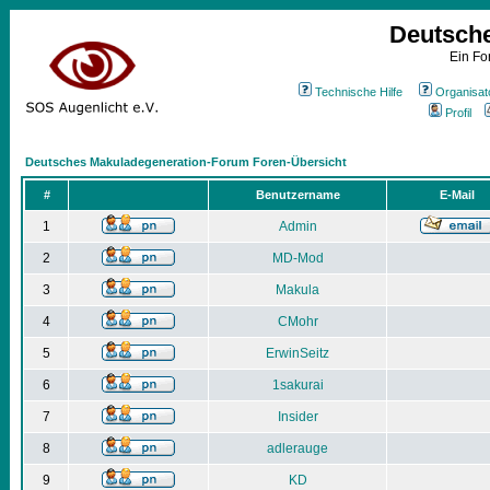
Deutsch
Ein Fo
Technische Hilfe
Organisat
Profil
Deutsches Makuladegeneration-Forum Foren-Übersicht
#
Benutzername
E-Mail
1
Admin
2
MD-Mod
3
Makula
4
CMohr
5
ErwinSeitz
6
1sakurai
7
Insider
8
adlerauge
9
KD