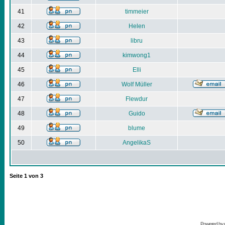
41
timmeier
42
Helen
43
libru
44
kimwong1
45
Elli
46
Wolf Müller
47
Flewdur
48
Guido
49
blume
50
AngelikaS
Seite
1
von
3
Powered by