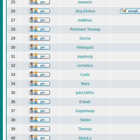
25
mawerix
26
Jörg Ehrlich
27
matthias
28
Reinhard Tewaag
29
Sonne
30
Hildegard
31
jngeborg
32
cornelius
33
Carlo
34
Mary
35
john1955s
36
ErikaK
37
huppdiwup
38
Stefan
39
Thomas
40
MaryLu