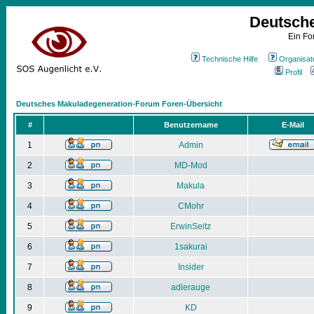
Deutsch
Ein Fo
Technische Hilfe
Organisat
Profil
Deutsches Makuladegeneration-Forum Foren-Übersicht
#
Benutzername
E-Mail
1
Admin
2
MD-Mod
3
Makula
4
CMohr
5
ErwinSeitz
6
1sakurai
7
Insider
8
adlerauge
9
KD